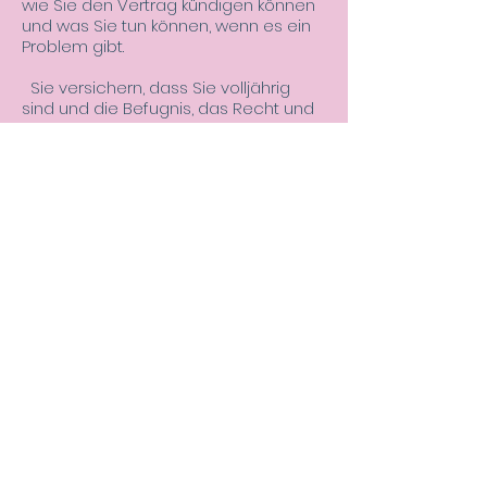
wie Sie den Vertrag kündigen können
und was Sie tun können, wenn es ein
Problem gibt.
Sie versichern, dass Sie volljährig
sind und die Befugnis, das Recht und
die Freiheit haben, eine verbindliche
Vereinbarung auf der Grundlage
dieser Bedingungen einzugehen und
die Dienste zu nutzen und Artikel zu
kaufen. Wenn Sie minderjährig sind,
müssen Sie die Erlaubnis Ihrer Eltern
oder Erziehungsberechtigten haben,
um die Dienste zu nutzen oder Artikel
zu kaufen.
Der GM Dance & Wellbeing
Workshop ©
Impressum