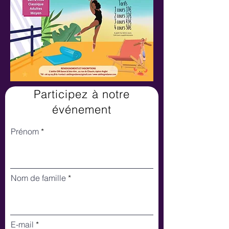
Participez à notre
événement
Prénom
Nom de famille
E-mail