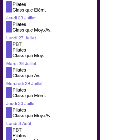
Pilates
Classique Elém.
Jeudi 23 Juillet
Pilates
Classique Moy./Av.
Lundi 27 Juillet
PBT
Pilates
Classique Moy.
Mardi 28 Juillet
Pilates
Classique Av.
Mercredi 29 Juillet
Pilates
Classique Elém.
Jeudi 30 Juillet
Pilates
Classique Moy./Av.
Lundi 3 Août
PBT
Pilates