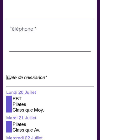
Téléphone
Lundi 20 Juillet
PBT
Pilates
Classique Moy.
Mardi 21 Juillet
Pilates
Classique Av.
Mercredi 22 Juillet