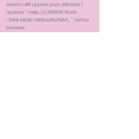
essere utili oppure puoi utilizzare l'
opzione " Help_cc781905-5cde
-3194-bb3b-136bad5cf58d_
"
nel tuo
browser.
Impostazioni dei cookie in Firefox
Impostazioni dei cookie in Internet
Explorer
Impostazioni dei cookie in Google
Chrome
Impostazioni dei cookie in Safari
(OS X)
Impostazioni dei cookie in Safari (iOS)
Impostazioni dei cookie in Android
Per rifiutare e impedire che i tuoi dati
vengano utilizzati da Google Analytics
su tutti i siti web, consulta le seguenti