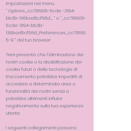
impostazioni nel menu
“ Options_cc781905-5cde
-3194-
bb3b-136bad5cf58d_
”
o
“_cc781905-
5cde-3194-bb3b-
136bad5cf58d_Preferences_cc78190
5-9
”
del tuo browser
Tieni presente che l'eliminazione dei
nostri cookie o la disabilitazione dei
cookie futuri o delle tecnologie di
tracciamento potrebbe impedirti di
accedere a determinate aree o
funzionalità dei nostri servizi o
potrebbe altrimenti influire
negativamente sulla tua esperienza
utente.
I seguenti collegamenti possono