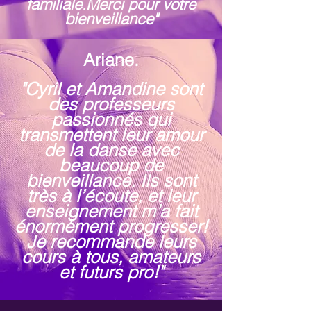
familiale.
Merci pour votre
bienveillance"
Ariane.
"Cyril et Amandine sont
des professeurs
passionnés qui
transmettent leur amour
de la danse avec
beaucoup de
bienveillance. Ils sont
très à l’écoute, et leur
enseignement m’a fait
énormément progresser!
Je recommande leurs
cours à tous, amateurs
et futurs pro!"