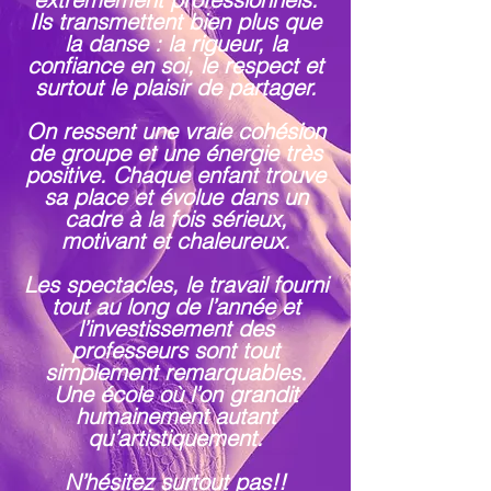
Ils transmettent bien plus que
la danse : la rigueur, la
confiance en soi, le respect et
surtout le plaisir de partager.
On ressent une vraie cohésion
de groupe et une énergie très
positive. Chaque enfant trouve
sa place et évolue dans un
cadre à la fois sérieux,
motivant et chaleureux.
Les spectacles, le travail fourni
tout au long de l’année et
l’investissement des
professeurs sont tout
simplement remarquables.
Une école où l’on grandit
humainement autant
qu’artistiquement.
N’hésitez surtout pas!!