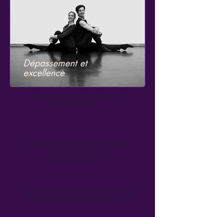
Dépassement et
excellence
L'Atelier GM pour débutants,
confirmés ou pro
Avec des danseurs professionnels
qui
ont sillonné le monde
Accompagnement avec bienveillance
quelque soit votre niveau