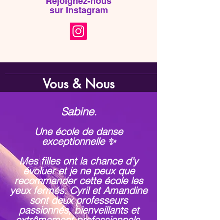
Rejoignez-nous
sur Instagram
Vous & Nous
Sabine.
Une école de danse
exceptionnelle ✨
Mes filles ont la chance d’y
évoluer et je ne peux que
recommander cette école les
yeux fermés. Cyril et Amandine
sont deux professeurs
passionnés, bienveillants et
extrêmement professionnels.